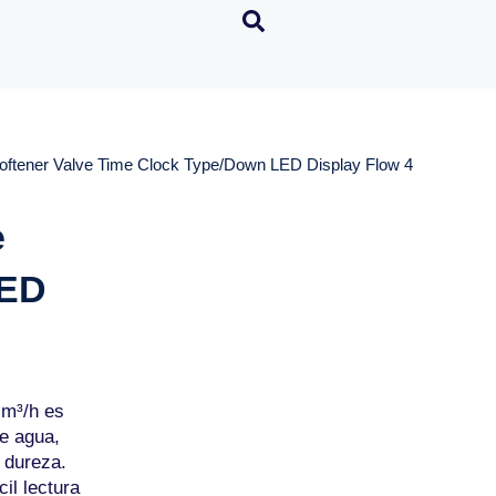
oftener Valve Time Clock Type/Down LED Display Flow 4
e
LED
 m³/h es
e agua,
e dureza.
il lectura