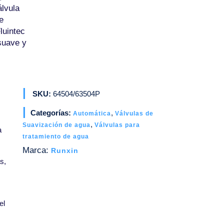
álvula
e
luintec
suave y
SKU:
64504/63504P
Categorías:
,
Automática
Válvulas de
,
Suavización de agua
Válvulas para
a
tratamiento de agua
Marca:
Runxin
s,
el