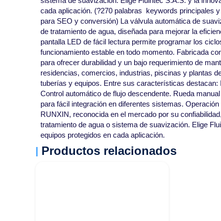
sistema de suavización. Elige Fluintec S.A.S. y la inn
cada aplicación. (?270 palabras  keywords principales 
para SEO y conversión) La válvula automática de sua
de tratamiento de agua, diseñada para mejorar la eficien
pantalla LED de fácil lectura permite programar los cic
funcionamiento estable en todo momento. Fabricada con p
para ofrecer durabilidad y un bajo requerimiento de man
residencias, comercios, industrias, piscinas y plantas d
tuberías y equipos. Entre sus características destacan:
Control automático de flujo descendente. Rueda manual d
para fácil integración en diferentes sistemas. Operación
RUNXIN, reconocida en el mercado por su confiabilidad,
tratamiento de agua o sistema de suavización. Elige Fl
equipos protegidos en cada aplicación.
Productos relacionados