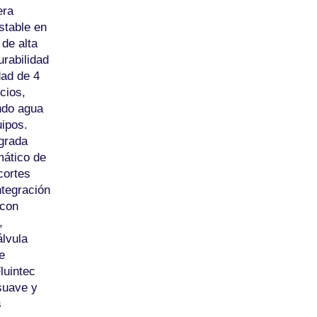
era
stable en
de alta
urabilidad
dad de 4
cios,
ando agua
uipos.
egrada
mático de
cortes
ntegración
 con
,
álvula
e
luintec
suave y
