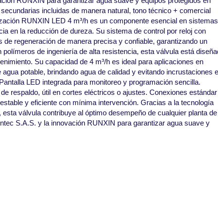
ovación RUNXIN para garantizar agua suave y equipos protegidos en
y secundarias incluidas de manera natural, tono técnico + comercial
vización RUNXIN LED 4 m³/h es un componente esencial en sistemas
cia en la reducción de dureza. Su sistema de control por reloj con
los de regeneración de manera precisa y confiable, garantizando un
olímeros de ingeniería de alta resistencia, esta válvula está diseñ
tenimiento. Su capacidad de 4 m³/h es ideal para aplicaciones en
e agua potable, brindando agua de calidad y evitando incrustaciones 
 Pantalla LED integrada para monitoreo y programación sencilla.
e respaldo, útil en cortes eléctricos o ajustes. Conexiones estándar
 estable y eficiente con mínima intervención. Gracias a la tecnología
 esta válvula contribuye al óptimo desempeño de cualquier planta de
uintec S.A.S. y la innovación RUNXIN para garantizar agua suave y