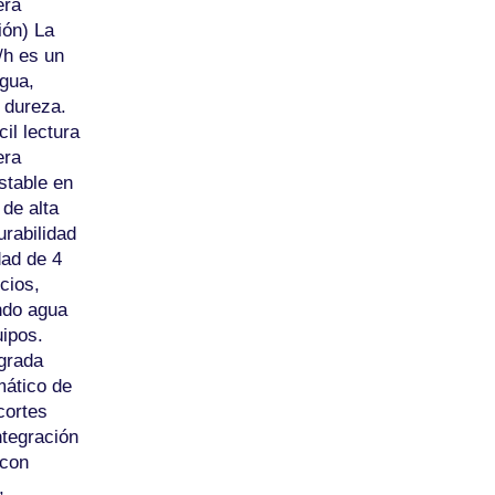
era
ión) La
/h es un
gua,
e dureza.
il lectura
era
stable en
de alta
urabilidad
dad de 4
cios,
ando agua
uipos.
egrada
mático de
cortes
ntegración
 con
,