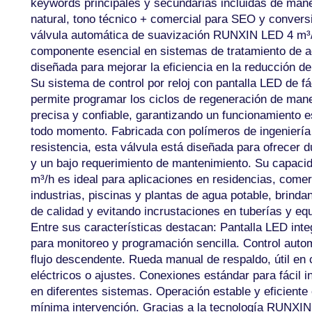
keywords principales y secundarias incluidas de man
natural, tono técnico + comercial para SEO y convers
válvula automática de suavización RUNXIN LED 4 m³
componente esencial en sistemas de tratamiento de a
diseñada para mejorar la eficiencia en la reducción d
Su sistema de control por reloj con pantalla LED de fác
permite programar los ciclos de regeneración de man
precisa y confiable, garantizando un funcionamiento e
todo momento. Fabricada con polímeros de ingeniería 
resistencia, esta válvula está diseñada para ofrecer d
y un bajo requerimiento de mantenimiento. Su capaci
m³/h es ideal para aplicaciones en residencias, comer
industrias, piscinas y plantas de agua potable, brind
de calidad y evitando incrustaciones en tuberías y eq
Entre sus características destacan: Pantalla LED int
para monitoreo y programación sencilla. Control auto
flujo descendente. Rueda manual de respaldo, útil en 
eléctricos o ajustes. Conexiones estándar para fácil i
en diferentes sistemas. Operación estable y eficiente
mínima intervención. Gracias a la tecnología RUNXIN