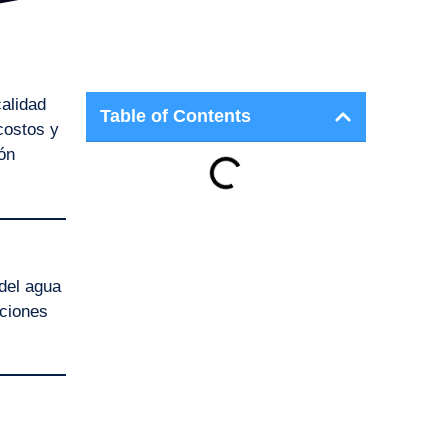
alidad
Table of Contents
costos y
ón
del agua
uciones