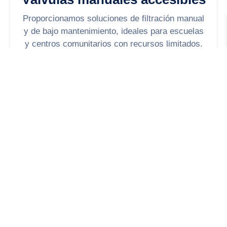
Proporcionamos soluciones de filtración manual
y de bajo mantenimiento, ideales para escuelas
y centros comunitarios con recursos limitados.
Capacitación
Ofrecemos formación técnica a personal sobre
operación de los sistemas, fomentando la
gestión inteligente del agua en la comunidad.
Expansión futura
Dejamos espacio para integrar otras tecnologías