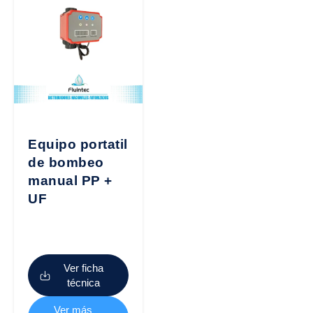
Equipo portatil
de bombeo
manual PP +
UF
Ver ficha
técnica
Ver más