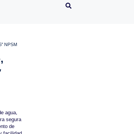
2,5″ NPSM
,
″
de agua,
ra segura
ento de
y facilidad