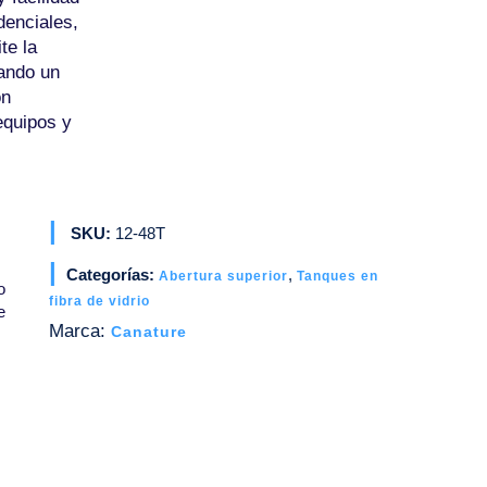
denciales,
te la
tando un
ón
equipos y
SKU:
12-48T
Categorías:
,
Abertura superior
Tanques en
o
fibra de vidrio
e
Marca:
Canature