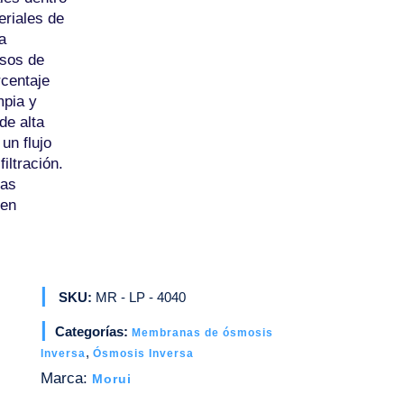
eriales de
a
sos de
rcentaje
mpia y
de alta
un flujo
iltración.
nas
 en
SKU:
MR - LP - 4040
Categorías:
Membranas de ósmosis
,
Inversa
Ósmosis Inversa
Marca:
Morui