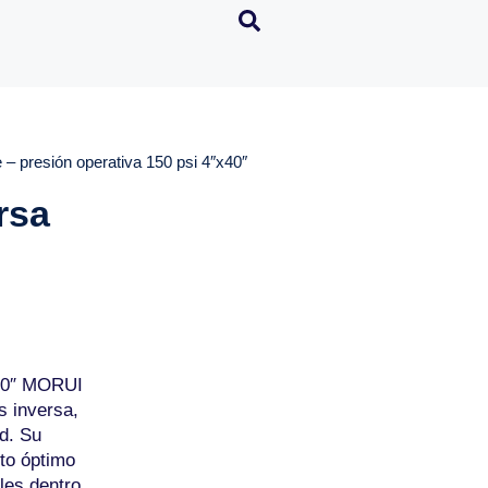
 presión operativa 150 psi 4″x40″
rsa
40″ MORUI
s inversa,
ad. Su
to óptimo
les dentro